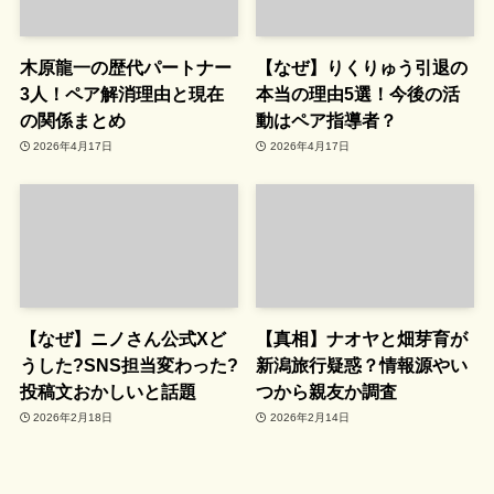
木原龍一の歴代パートナー
【なぜ】りくりゅう引退の
3人！ペア解消理由と現在
本当の理由5選！今後の活
の関係まとめ
動はペア指導者？
2026年4月17日
2026年4月17日
【なぜ】ニノさん公式Xど
【真相】ナオヤと畑芽育が
うした?SNS担当変わった?
新潟旅行疑惑？情報源やい
投稿文おかしいと話題
つから親友か調査
2026年2月18日
2026年2月14日