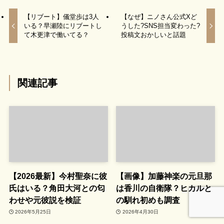
【リブート】儀堂歩は3人
【なぜ】ニノさん公式Xど
いる？早瀬陸にリブートし
うした?SNS担当変わった?
て木更津で働いてる？
投稿文おかしいと話題
関連記事
【2026最新】今村聖奈に彼
【画像】加藤神楽の元旦那
氏はいる？角田大河との匂
は香川の自衛隊？ヒカルと
わせや元彼説を検証
の馴れ初めも調査
2026年5月25日
2026年4月30日